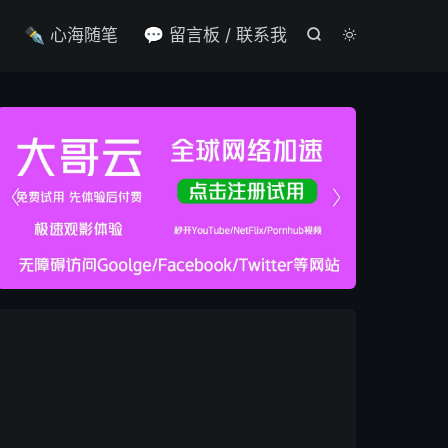

✒️ 心海随笔
💬 留言板 / 联系我



