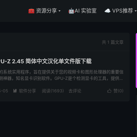
🧰 资源分享
🤖AI 实验室
☁️ VPS推荐
共 1 篇文章
U-Z 2.45 简体中文汉化单文件版下载
量级的系统实用程序，旨在提供关于您的视频卡和图形处理器的重要信
卡检测神器，知名显卡识别软件。GPU-Z是个检测显卡的工具，提供关
重要信息。GPU-Z原生单执行文件，自带启动向导，绿...
5-05
软件分享
阅读(1693)
去评论
赞(
0
)

