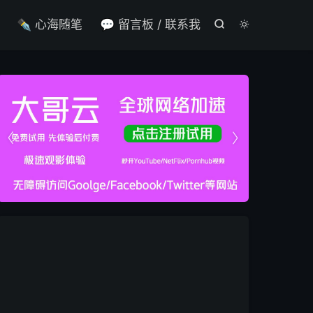

✒️ 心海随笔
💬 留言板 / 联系我



