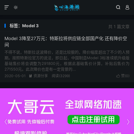




标签：Model 3
共 1 篇文章
Model 3降至27万元：特斯拉将供应链全部国产化 还有降价空
间
不得不说，特斯拉这波降价，还是比较狠的，降价幅度超出了不少的人预
期。按照特斯拉官方的说法，即日起，中国制造Model 3标准续航升级版
基础售价将会调整为291800元，根据此基础售价计算，补贴后售价为
271550元。此次降价也是有一定背景的...
2020-05-01
资源分享
阅读(3299)
赞(
0
)



