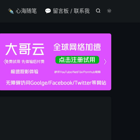

✒️ 心海随笔
💬 留言板 / 联系我



