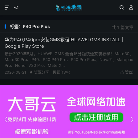




标签：P40 Pro Plus
共 1 篇文章
华为P40,P40pro安装GMS教程|HUAWEI GMS INSTALL｜
Google Play Store
最新2020年8月，HUAWEI GMS 最新15分鐘快速安裝教學！Mate30、
Mate30 Pro、P40、P40 P40 Pro、P40 Pro Plus、Nova7i、Matepad
Pro、Honor V30 Pro、Mate X...
2020-08-21
资源分享
阅读(1W+)
赞(
2
)



