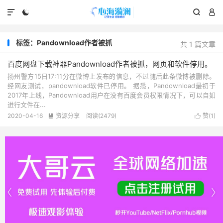




标签：Pandownload作者被抓
共 1 篇文章
百度网盘下载神器Pandownload作者被抓，网页和软件停用。
扬州警方15日17:11分在微博上发布的信息，不过随后此条微博被删除。
经网友测试，pandownload软件已停用。 据悉，Pandownload最初于
2017年上线，Pandownload用户在没有百度会员权限情况下，可以自如
进行文件在...
2020-04-16
资源分享
阅读(2479)
赞(
1
)



