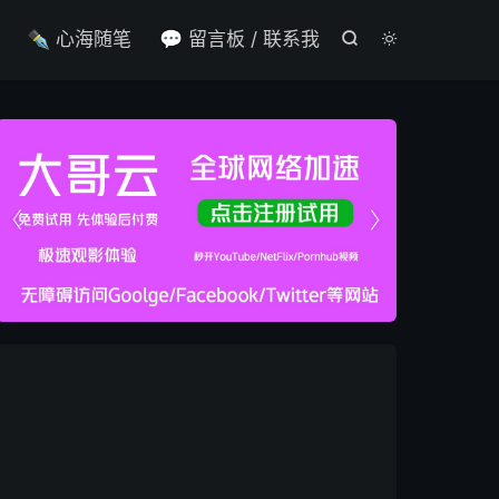

✒️ 心海随笔
💬 留言板 / 联系我



