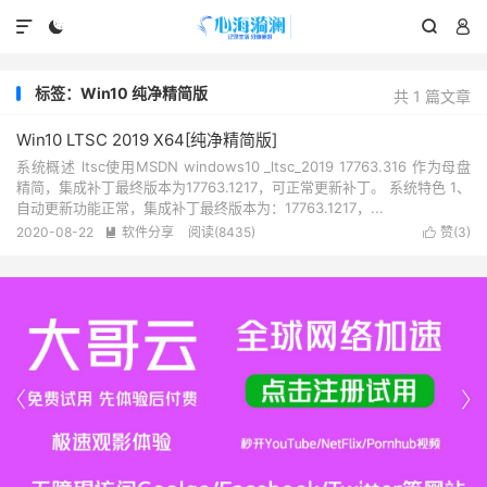




标签：Win10 纯净精简版
共 1 篇文章
Win10 LTSC 2019 X64[纯净精简版]
系统概述 ltsc使用MSDN windows10 _ltsc_2019 17763.316 作为母盘
精简，集成补丁最终版本为17763.1217，可正常更新补丁。 系统特色 1、
自动更新功能正常，集成补丁最终版本为：17763.1217，...
2020-08-22
软件分享
阅读(8435)
赞(
3
)



