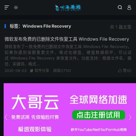




标签：Windows File Recovery
共 1 篇文章
微软发布免费的已删除文件恢复工具 Windows File Recovery
微软发布了一款免费的已删除文件恢复工具 Windows File Recovery，
如果你遇到误删重要文件，格式化硬盘，硬盘数据损坏，可以试
试 Windows File Recovery 来恢复文件。功能支持：根据文件名、路
径、关键词、格式...
2020-08-03
软件分享
阅读(1710)
赞(
0
)



