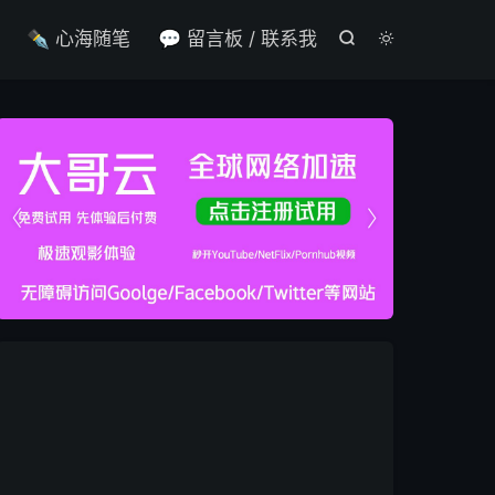

✒️ 心海随笔
💬 留言板 / 联系我



