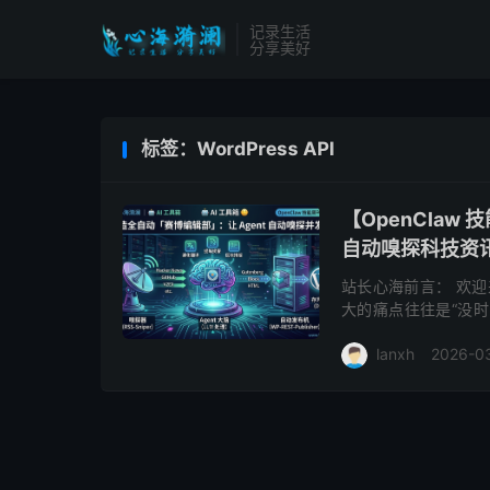
记录生活
分享美好
标签：WordPress API
【OpenClaw
自动嗅探科技资讯并
站长心海前言： 欢迎
大的痛点往往是“没时间
译、排版发到自己的网
lanxh
2026-0