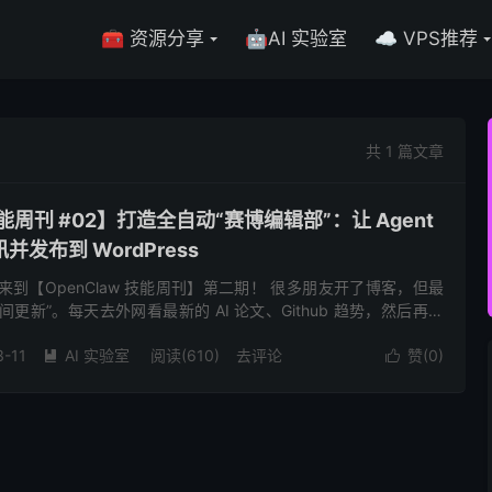
🧰 资源分享
🤖AI 实验室
☁️ VPS推荐
共 1 篇文章
 技能周刊 #02】打造全自动“赛博编辑部”：让 Agent
发布到 WordPress
来到【OpenClaw 技能周刊】第二期！ 很多朋友开了博客，但最
更新”。每天去外网看最新的 AI 论文、Github 趋势，然后再翻
站上，一套流程下来起码得半个小时。 今天，心...
3-11
AI 实验室
阅读(610)
去评论
赞(
0
)

