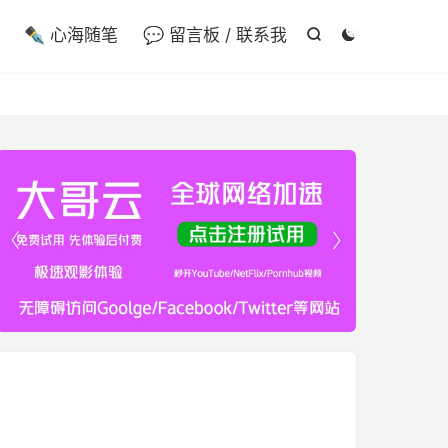

✒️ 心海随笔
💬 留言板 / 联系我



