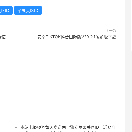
区ID
苹果美区ID
下一篇
集使
安卓TIKTOK抖音国际版V20.2.1破解版下载
D，
本站电报频道每天赠送两个独立苹果美区ID，近期准