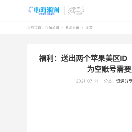
记录生活
分享美好
当前位置：
心海漪澜
资源分享
正文


福利：送出两个苹果美区ID
为空账号需要
2021-07-11
分类：
资源分