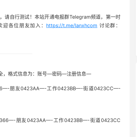
请自行测试！本站开通电报群Telegram频道，第一时
欢迎各位朋友加入：
https://t.me/lanxhcom
讨论群：
都全，格式信息为：账号—密码—注册信息—
223366—-朋友0423AA—-工作0423BB—-街道0423CC—-
99223366—-朋友0423AA—-工作0423BB—-街道0423CC