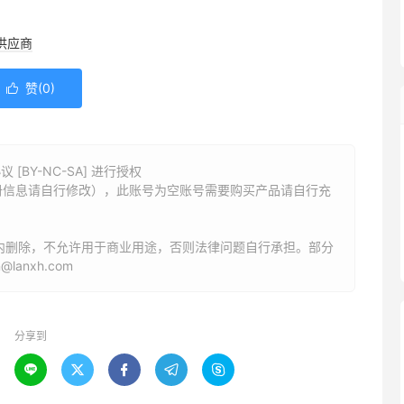
供应商
赞(
0
)

BY-NC-SA] 进行授权
册信息请自行修改），此账号为空账号需要购买产品请自行充
内删除，不允许用于商业用途，否则法律问题自行承担。部分
anxh.com
分享到




