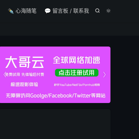

✒️ 心海随笔
💬 留言板 / 联系我



