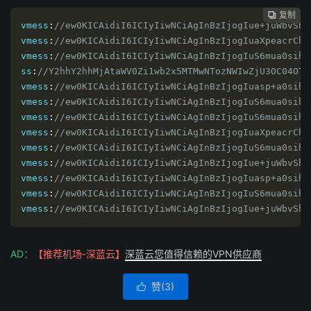
复制
复制
复制



vmess
:
//ew0KICAidiI6ICIyIiwNCiAgInBzIjogIue+juWbvSh3
vmess
:
//ew0KICAidiI6ICIyIiwNCiAgInBzIjogIuaXpeacrCh3
vmess
:
//ew0KICAidiI6ICIyIiwNCiAgInBzIjogIuS6mua0sih3
ss
:
//Y2hhY2hhMjAtaWV0Zi1wb2x5MTMwNTozNWIwZjU3OC04OTY
vmess
:
//ew0KICAidiI6ICIyIiwNCiAgInBzIjogIuasp+a0sih3
vmess
:
//ew0KICAidiI6ICIyIiwNCiAgInBzIjogIuS6mua0sih3
vmess
:
//ew0KICAidiI6ICIyIiwNCiAgInBzIjogIuS6mua0sih3
vmess
:
//ew0KICAidiI6ICIyIiwNCiAgInBzIjogIuaXpeacrCh3
vmess
:
//ew0KICAidiI6ICIyIiwNCiAgInBzIjogIuS6mua0sih3
vmess
:
//ew0KICAidiI6ICIyIiwNCiAgInBzIjogIue+juWbvSh3
vmess
:
//ew0KICAidiI6ICIyIiwNCiAgInBzIjogIuasp+a0sih3
vmess
:
//ew0KICAidiI6ICIyIiwNCiAgInBzIjogIuS6mua0sih3
vmess
:
//ew0KICAidiI6ICIyIiwNCiAgInBzIjogIue+juWbvSh3
AD：
【推荐机场-深蓝云】
深蓝云您值得信赖的VPN供应商
赞(
3
)
