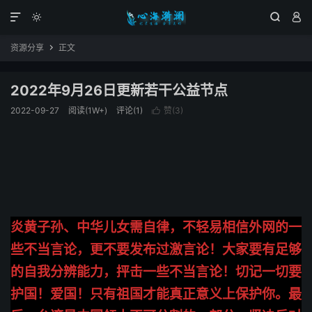




资源分享
正文

2022年9月26日更新若干公益节点
2022-09-27
阅读(1W+)
评论(1)
赞(
3
)

炎黄子孙、中华儿女需自律，不轻易相信外网的一
些不当言论，更不要发布过激言论！大家要有足够
的自我分辨能力，抨击一些不当言论！切记一切要
护国！爱国！只有祖国才能真正意义上保护你。最