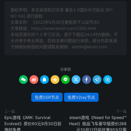
版权声明：本文采用知识共享 署名4.0国际许可协议 [BY-
NC-SA] 进行授权
文章名称：《2022年9月26日更新若干公益节点》
文章链接：
https://www.lanxh.com/2295.html
本站资源仅供个人学习交流，请于下载后24小时内删除，不
允许用于商业用途，否则法律问题自行承担。部分内容来源
于网络如有版权问题请联系删除：admin@lanxh.com
分享到









免费SSR节点
免费V2ray节点
上一篇
下一篇
Epic游戏《ARK: Survival
steam游戏《Need for Speed™
Evolved》原价60元9月30日前
Heat》极品飞车豪华版原价288
限时免费
元10月12日前优惠95%只需