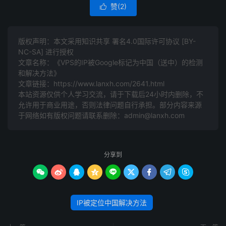
赞(
2
)

版权声明：本文采用知识共享 署名4.0国际许可协议 [BY-
NC-SA] 进行授权
文章名称：《VPS的IP被Google标记为中国（送中）的检测
和解决方法》
文章链接：
https://www.lanxh.com/2641.html
本站资源仅供个人学习交流，请于下载后24小时内删除，不
允许用于商业用途，否则法律问题自行承担。部分内容来源
于网络如有版权问题请联系删除：admin@lanxh.com
分享到









IP被定位中国解决方法