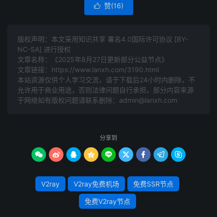
赞(
16
)

版权声明：本文采用知识共享 署名4.0国际许可协议 [BY-
NC-SA] 进行授权
文章名称：《2025年8月27日更新部分公益节点》
文章链接：
https://www.lanxh.com/3190.html
本站资源仅供个人学习交流，请于下载后24小时内删除，不
允许用于商业用途，否则法律问题自行承担。部分内容来源
于网络如有版权问题请联系删除：admin@lanxh.com
分享到









V2ray
V2ray免费机场
免费SSR节点
免费V2ray节点