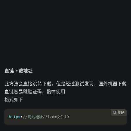
直链下载地址
此方法会直接跳转下载，但是经过测试发现，国外机器下载
直链容易跳验证码，酌情使用
格式如下
复制
复制
复制
复制
复制
复制
复制
复制








https
:
//网站地址/?lzd=文件ID