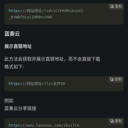
复制
复制
复制
复制
复制
复制
复制
复制
复制
复制
复制
复制












https
:
//网站地址/?id=1CIFH3PiEuiUJ-
_6YWBfSLxi2DR9ncVmO
蓝奏云
展示直链地址
此方法会获取并展示直链地址，而不会直接下载
格式如下:
复制
复制
复制
复制
复制
复制
复制
复制
复制
复制
复制











https
:
//网站地址/?lz=文件ID
例如
蓝奏云分享链接
复制
复制
复制
复制
复制
复制
复制
复制
复制
复制










https
:
//www.lanzous.com/ibvifch