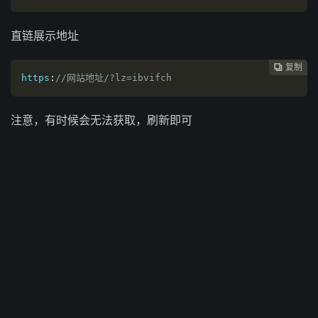
直链展示地址
复制
复制
复制
复制
复制
复制
复制
复制
复制









https
:
//网站地址/?lz=ibvifch
注意，有时候会无法获取，刷新即可