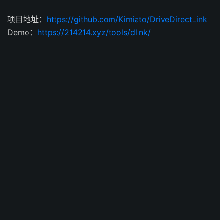
项目地址：
https://github.com/Kimiato/DriveDirectLink
Demo：
https://214214.xyz/tools/dlink/