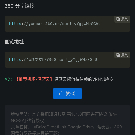
360 分享链接
复制
复制
复制
复制




https
:
//yunpan.360.cn/surl_yYgjWMz8GhU
直链地址
复制
复制
复制



https
:
//网站地址/?360=surl_yYgjWMz8GhU
AD：
【推荐机场-深蓝云】
深蓝云您值得信赖的VPN供应商
赞(
0
)

版权声明：本文采用知识共享 署名4.0国际许可协议 [BY-
NC-SA] 进行授权
文章名称：《DriveDirectLink Google Drive，蓝奏云，360
网盘分享链接转直链下载》