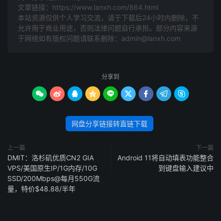
文章链接：
https://www.lanxh.com/864.html
本站资源仅供个人学习交流，请于下载后24小时内删除，不
允许用于商业用途，否则法律问题自行承担。部分内容来源
于网络如有版权问题请联系删除：admin@lanxh.com
分享到









网盘分享链接转直链下载
上一篇
下一篇
DMIT：洛杉矶优质CN2 GIA
Android 11将自动填表功能整合
VPS/美国原生IP/1G内存/10G
到键盘输入建议中
SSD/200Mbps@每月550G流
量，特价$48.88/半年