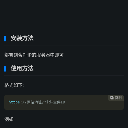
安装方法
部署到含PHP的服务器中即可
使用方法
格式如下:
复制
复制
复制
复制
复制
复制
复制
复制
复制
复制
复制
复制
复制
复制














https
:
//网站地址/?id=文件ID
例如