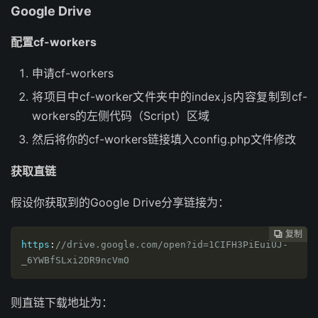
Google Drive
配置cf-workers
申请cf-workers
将项目中cf-worker文件夹中的index.js内容复制到cf-
workers的左侧代码（Script）区域
然后将你的cf-workers链接填入config.php文件修改
获取直链
假设你获取到的Google Drive分享链接为：
复制
复制
复制
复制
复制
复制
复制
复制
复制
复制
复制
复制
复制













https
:
//drive.google.com/open?id=1CIFH3PiEuiUJ-
_6YWBfSLxi2DR9ncVmO
则直链下载地址为：