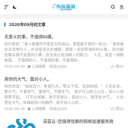




2020年09月的文章
无意义的事，不值得纠缠。
伏尔泰说：“使人疲惫的不是远方的高山，而是鞋子里的一粒沙。” 很多被
生活击垮的人，并非是多大的难题，而是一些非常琐碎的小事。 因为那
些看似微不足道的小事，会无休止地消耗人的精力。 人生，就是一场断
舍离。 不值得的人，不值得的事，不值得的...
2020-09-29
心海随笔
阅读(2268)
赞(
0
)


用你的大气，面对小人。
林则徐说：“海纳百川，有容乃大；壁立千仞，无欲则刚。” 人生在世，
要大气，不要怄气，要和气，不要生气。 君子可以欺之以方，但小人却
得罪不起。 打不过就躲，争不到就让，面对小人，要学会大气。 人生
贵在大气，有海纳百川的胸怀，就不怕人心的...
2020-09-29
心海随笔
阅读(2045)
赞(
0
)


深蓝云-您值得信赖的网络加速服务商