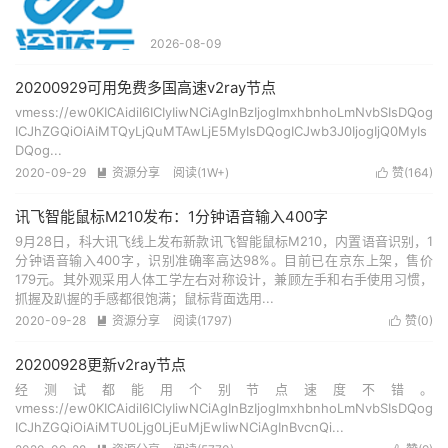
2026-08-09
20200929可用免费多国高速v2ray节点
vmess://ew0KICAidiI6ICIyIiwNCiAgInBzIjogImxhbnhoLmNvbSIsDQog
ICJhZGQiOiAiMTQyLjQuMTAwLjE5MyIsDQogICJwb3J0IjogIjQ0MyIs
DQog...
2020-09-29
资源分享
阅读(1W+)
赞(
164
)


讯飞智能鼠标M210发布：1分钟语音输入400字
9月28日，科大讯飞线上发布新款讯飞智能鼠标M210，内置语音识别，1
分钟语音输入400字，识别准确率高达98%。目前已在京东上架，售价
179元。其外观采用人体工学左右对称设计，兼顾左手和右手使用习惯，
抓握及趴握的手感都很饱满；鼠标背面选用...
2020-09-28
资源分享
阅读(1797)
赞(
0
)


20200928更新v2ray节点
经测试都能用个别节点速度不错。
vmess://ew0KICAidiI6ICIyIiwNCiAgInBzIjogImxhbnhoLmNvbSIsDQog
ICJhZGQiOiAiMTU0Ljg0LjEuMjEwIiwNCiAgInBvcnQi...