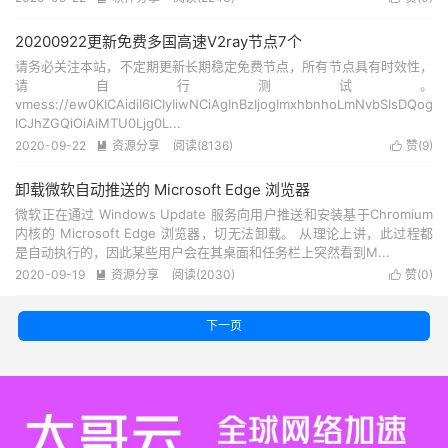
20200922更新免费多国高速V2ray节点7个
请务必关注本站，不定期更新长期稳定免费节点，所有节点具有时效性，
请自行测试。
vmess://ew0KICAidiI6ICIyIiwNCiAgInBzIjogImxhbnhoLmNvbSIsDQog
ICJhZGQiOiAiMTU0Ljg0L...
2020-09-22
资源分享
阅读(8136)
赞(
9
)


卸载微软自动推送的 Microsoft Edge 浏览器
微软正在通过 Windows Update 服务向用户推送和安装基于Chromium
内核的 Microsoft Edge 浏览器，切无法卸载。 从理论上讲，此过程都
是自动执行的，因此某些用户会在其桌面和任务栏上突然看到M...
2020-09-19
资源分享
阅读(2030)
赞(
0
)


下一页