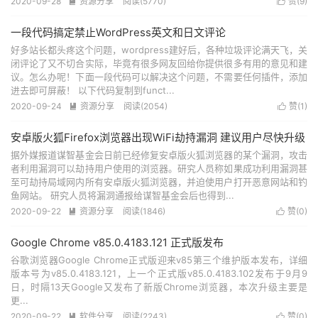
2020-09-28
资源分享
阅读(5770)
赞(
9
)


一段代码搞定禁止WordPress英文和日文评论
好多站长都头疼这个问题，wordpress建好后，各种垃圾评论满天飞，关
闭评论了又不切合实际，毕竟有很多网友回给你提供很多有用的意见和建
议。怎么办呢！下面一段代码可以解决这个问题，不需要任何插件，添加
进去即可屏蔽！ 以下代码复制到funct...
2020-09-24
资源分享
阅读(2054)
赞(
1
)


安卓版火狐Firefox浏览器出现WiFi劫持漏洞 建议用户尽快升级
据外媒报道谋智基金会日前已经修复安卓版火狐浏览器的某个漏洞，攻击
者利用漏洞可以劫持用户使用的浏览器。研究人员称如果成功利用漏洞甚
至可劫持局域网内所有安卓版火狐浏览器，并迫使用户打开恶意网站和钓
鱼网站。 研究人员将漏洞通报给谋智基金会后也得到...
2020-09-22
资源分享
阅读(1846)
赞(
0
)


Google Chrome v85.0.4183.121 正式版发布
谷歌浏览器Google Chrome正式版迎来v85第三个维护版本发布，详细
版本号为v85.0.4183.121，上一个正式版v85.0.4183.102发布于9月9
日，时隔13天Google又发布了新版Chrome浏览器，本次升级主要是
更...
2020-09-22
软件分享
阅读(2243)
赞(
0
)

