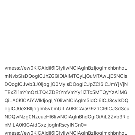
vmess://ew0KICAidiI6ICIyIiwNCiAgInBzIjogImxhbnhoL
mNvbSIsDQogICJhZGQiOiAiMTQyLjQuMTAwLjE5NCIs
DQogICJwb3J0IjogIjQ0MyIsDQogICJpZCI6ICJmYjVjN
TExZi1mYmQzLTQ4ZDEtYmVmYy1lZTc5MTQyYzA1MG
QiLA0KICAiYWlkIjogIjY0IiwNCiAgIm5ldCI6ICJ3cyIsDQ
ogICJ0eXBlIjogIm5vbmUiLA0KICAiaG9zdCI6ICJ3d3cu
NDQwNzg0NzcueHl6IiwNCiAgInBhdGgiOiAiL2Zvb3Rlc
nMiLA0KICAidGxzIjogInRscyINCn0=
vmess://ew0KICAidiI6ICIyIiwNCiAgInBzIjogImxhbnhoL