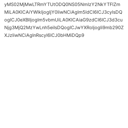
yMS02MjMwLTRmYTUtODQ0NS05NmIzY2NkYTFlZm
MiLA0KICAiYWlkIjogIjY0IiwNCiAgIm5ldCI6ICJ3cyIsDQ
ogICJ0eXBlIjogIm5vbmUiLA0KICAiaG9zdCI6ICJ3d3cu
Njg3MjQ2MzYwLnh5eiIsDQogICJwYXRoIjogIi9mb290Z
XJzIiwNCiAgInRscyI6ICJ0bHMiDQp9