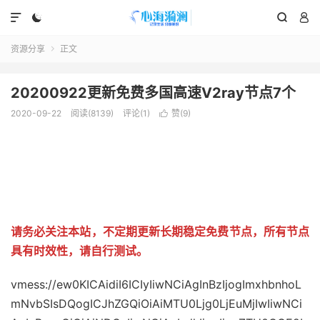




资源分享
正文

20200922更新免费多国高速V2ray节点7个
2020-09-22
阅读(8139)
评论(1)
赞(
9
)

请务必关注本站，不定期更新长期稳定免费节点，所有节点
具有时效性，请自行测试。
vmess://ew0KICAidiI6ICIyIiwNCiAgInBzIjogImxhbnhoL
mNvbSIsDQogICJhZGQiOiAiMTU0Ljg0LjEuMjIwIiwNCi