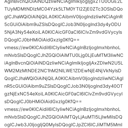
AgInBvcnQiOiAiNDQzIiwNCiAgImlkIjogIjgxZTU0OGE2L
TUyMDMtNDIzMC04Yzk5LTM0YTI2ZjE0ZTc3OSIsDQo
gICJhaWQiOiAiNjQiLA0KICAibmV0IjogIndzIiwNCiAgInR
5cGUiOiAibm9uZSIsDQogICJob3N0IjogInd3dy4yODU
5NjA3Ny54eXoiLA0KICAicGF0aCI6ICIvZm9vdGVycyIs
DQogICJ0bHMiOiAidGxzIg0KfQ==
vmess://ew0KICAidiI6ICIyIiwNCiAgInBzIjogImxhbnhoL
mNvbSIsDQogICJhZGQiOiAiMTU0Ljg0LjEuMTM3IiwNC
iAgInBvcnQiOiAiNDQzIiwNCiAgImlkIjogIjAxZDIwN2U5L
WM2MzMtNDE2NC1hM2NlLWE1ZDEwNjE4NjVkNyIsD
QogICJhaWQiOiAiNjQiLA0KICAibmV0IjogIndzIiwNCiAgI
nR5cGUiOiAibm9uZSIsDQogICJob3N0IjogInd3dy40OT
gzNjExNC54eXoiLA0KICAicGF0aCI6ICIvZm9vdGVycyI
sDQogICJ0bHMiOiAidGxzIg0KfQ==
vmess://ew0KICAidiI6ICIyIiwNCiAgInBzIjogImxhbnhoL
mNvbSIsDQogICJhZGQiOiAiMTQyLjAuMTI5LjIwMiIsDQ
ogICJwb3J0IjogIjQ0MyIsDQogICJpZCI6ICJiMTM5MmI