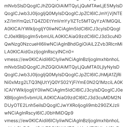
mNvbSIsDQogICJhZGQiOiAiMTQyLjQuMTAwLjE5MyIsD
QogICJwb3J0IjogIjQ0MyIsDQogICJpZCI6ICJmYjVjNTE
xZi1mYmQzLTQ4ZDEtYmVmYy1lZTc5MTQyYzA1MGQiL
A0KICAiYWlkIjogIjY0IiwNCiAgIm5ldCI6ICJ3cyIsDQogI
CJ0eXBlIjogIm5vbmUiLA0KICAiaG9zdCI6ICJ3d3cuND
QwNzg0NzcueHl6IiwNCiAgInBhdGgiOiAiL2Zvb3RlcnMi
LA0KICAidGxzIjogInRscyINCn0=
vmess://ew0KICAidiI6ICIyIiwNCiAgInBzIjogImxhbnhoL
mNvbSIsDQogICJhZGQiOiAiMTQyLjQuMTA0LjIyNyIsD
QogICJwb3J0IjogIjQ0MyIsDQogICJpZCI6ICJhMjA1ZjRi
Ni0xMzg2LTQ3NjUtYjQ0YS02YjFiYmE0N2Q1MzciLA0K
ICAiYWlkIjogIjY0IiwNCiAgIm5ldCI6ICJ3cyIsDQogICJ0e
XBlIjogIm5vbmUiLA0KICAiaG9zdCI6ICJ3d3cuMDM2N
DUyOTE2Lnh5eiIsDQogICJwYXRoIjogIi9mb290ZXJzIi
wNCiAgInRscyI6ICJ0bHMiDQp9
vmess://ew0KICAidiI6ICIyIiwNCiAgInBzIjogImxhbnhoL