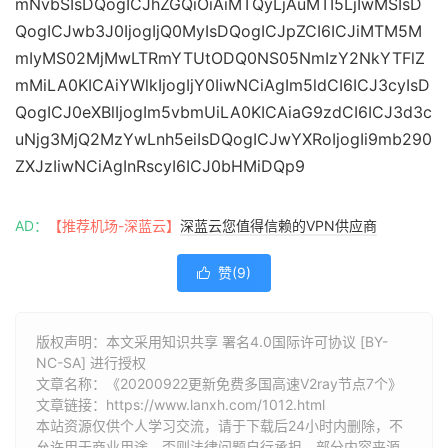
mNvbSIsDQogICJhZGQiOiAiMTQyLjAuMTI5LjIwMSIsD
QogICJwb3J0IjogIjQ0MyIsDQogICJpZCI6ICJiMTM5M
mIyMS02MjMwLTRmYTUtODQ0NS05NmIzY2NkYTFlZ
mMiLA0KICAiYWlkIjogIjY0IiwNCiAgIm5ldCI6ICJ3cyIsD
QogICJ0eXBlIjogIm5vbmUiLA0KICAiaG9zdCI6ICJ3d3c
uNjg3MjQ2MzYwLnh5eiIsDQogICJwYXRoIjogIi9mb290
ZXJzIiwNCiAgInRscyI6ICJ0bHMiDQp9
AD：
【推荐机场-深蓝云】
深蓝云您值得信赖的VPN供应商
赞(
9
)

版权声明：本文采用知识共享 署名4.0国际许可协议 [BY-
NC-SA] 进行授权
文章名称：《20200922更新免费多国高速V2ray节点7个》
文章链接：
https://www.lanxh.com/1012.html
本站资源仅供个人学习交流，请于下载后24小时内删除，不
允许用于商业用途，否则法律问题自行承担。部分内容来源