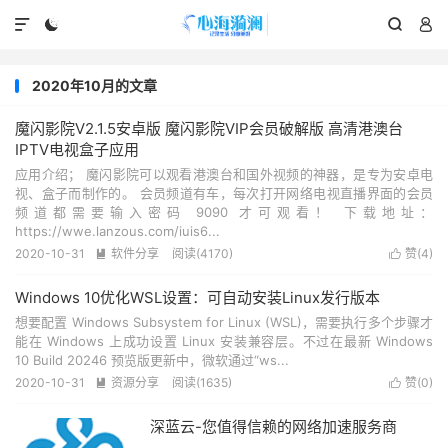




2020年10月的文章
魔闪影院V2.1.5安卓版 魔闪影院VIP会员破解版 高清港澳台
IPTV电视盒子应用
应用介绍； 魔闪影院可以观看港澳台和国外视频的神器，是专为安卓电
视、盒子而制作的。 会员频道有车，每次打开网络电视直播界面的会员
频道都需要输入密码 9090 才可观看！ 下载地址：
https://wwe.lanzous.com/iuis6...
2020-10-31
软件分享
阅读(4170)
赞(
4
)


Windows 10优化WSL设置：可自动安装Linux发行版本
想要配置 Windows Subsystem for Linux (WSL)，需要执行多个步骤才
能在 Windows 上成功设置 Linux 安装兼容层。不过在最新 Windows
10 Build 20246 预览版更新中，微软通过“ws...
2020-10-31
资源分享
阅读(1635)
赞(
0
)


深蓝云-您值得信赖的网络加速服务商