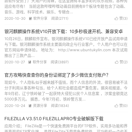
款软件受到了广大用户的青睐，在这里拥有丰富多彩的欢乐视频，各种秀
逗应有尽有！ 当前这款哔哩哔哩动画目前拥有8个板块专题包含了动画、
音乐、游戏、科学技术、娱乐、专辑合...
2020-10-30
软件分享
阅读(2711)
赞(
3
)


银河麒麟操作系统V10开放下载：10多秒极速开机、兼容安卓
10月26日，麒麟软件宣布，银河麒麟操作系统V10已经开放产品试用申请
与下载。银河麒麟操作系统主要面向政企与行业客户，个人用户也可以在
官方网站申请体验。 地址为： http://www.ubuntukylin.com 本次试用
推出了三款产品...
2020-10-27
软件分享
阅读(3897)
赞(
2
)


官方攻略快查查你的身份证绑定了多少微信支付账户？
现如今，个人隐私似乎越来越不值钱，而个人信息的外流，很容易被不法
分子利用从事各种勾当，给个人和社会都造成严重危害。据央视报道，今
年9月初，辽宁铁岭破了一起获特大侵犯公民个人信息案 ，涉案金额竟达
5000多万元。 据悉，今年7月初，铁岭警方发...
2020-10-24
资源分享
阅读(1834)
赞(
0
)


FILEZILLA V3.51.0 FILEZILLAPRO专业破解版下载
应用介绍； FileZilla是一个快速免费跨平台的FTP软件，实用多功能和界
面直观的FTP客户端。 虽然FileZilla下载是免费软件，可功能却一点也不