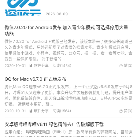
2026-08-09
微信7.0.20 for Android发布 加入青少年模式 可选择停用大量
功能
微信7.0.20 for Android正式版已经发布，该版本带来了很多家长期盼已
久的青少年模式，另外还新增了对表情的搜索功能。青少年模式开启后，
使用微信小游戏、小程序、视频号、公众号、搜一搜、看一看等功能，会
受到一些保护限制。 对于新增的...
2020-10-31
软件分享
阅读(1454)
赞(
0
)


QQ for Mac v6.7.0 正式版发布
腾讯Mac QQ迎来v6.7.0正式版发布，上一个正式版v6.6.9发布于9月8
日，时隔51天又迎来了更新。本次升级主要是修复使用问题，提升用户体
验，优化系统兼容性，聊天窗口新增群相册功能入口，支持AirPod多场景
切换。 近期版本更新，聊...
2020-10-31
软件分享
阅读(1564)
赞(
0
)


安卓版哔哩哔哩V6.11 绿色精简去广告破解版下载
应用介绍； 哔哩哔哩动画（Bilibili）是一款简单有趣的弹幕网站，目前这