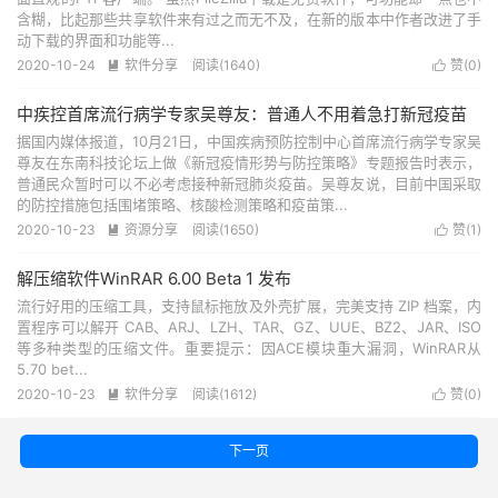
含糊，比起那些共享软件来有过之而无不及，在新的版本中作者改进了手
动下载的界面和功能等...
2020-10-24
软件分享
阅读(1640)
赞(
0
)


中疾控首席流行病学专家吴尊友：普通人不用着急打新冠疫苗
据国内媒体报道，10月21日，中国疾病预防控制中心首席流行病学专家吴
尊友在东南科技论坛上做《新冠疫情形势与防控策略》专题报告时表示，
普通民众暂时可以不必考虑接种新冠肺炎疫苗。吴尊友说，目前中国采取
的防控措施包括围堵策略、核酸检测策略和疫苗策...
2020-10-23
资源分享
阅读(1650)
赞(
1
)


解压缩软件WinRAR 6.00 Beta 1 发布
流行好用的压缩工具，支持鼠标拖放及外壳扩展，完美支持 ZIP 档案，内
置程序可以解开 CAB、ARJ、LZH、TAR、GZ、UUE、BZ2、JAR、ISO
等多种类型的压缩文件。重要提示：因ACE模块重大漏洞，WinRAR从
5.70 bet...
2020-10-23
软件分享
阅读(1612)
赞(
0
)


下一页