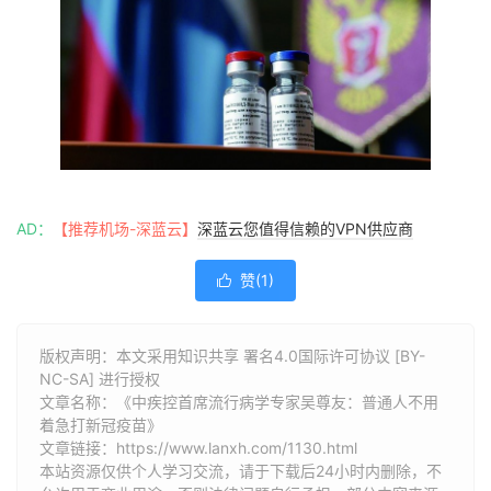
AD：
【推荐机场-深蓝云】
深蓝云您值得信赖的VPN供应商
赞(
1
)

版权声明：本文采用知识共享 署名4.0国际许可协议 [BY-
NC-SA] 进行授权
文章名称：《中疾控首席流行病学专家吴尊友：普通人不用
着急打新冠疫苗》
文章链接：
https://www.lanxh.com/1130.html
本站资源仅供个人学习交流，请于下载后24小时内删除，不