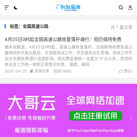




标签：全国高速公路
共 1 篇文章
4月25日0时起全国高速公路恢复落杆通行：但仍保持免费
据央视报道，4月25日0时起，高速公路恢复落杆，全国联网收费高速公
路将同步开展全路段、全流程测试工作，并实施常态化管理。测试工作不
会对车辆免费通行造成影响。除扣费金额统一设置为“0”元以外，其他所
有业务工作统一按照正常情况处理。 据悉，联网...
2020-04-25
资源分享
阅读(1665)
赞(
0
)



