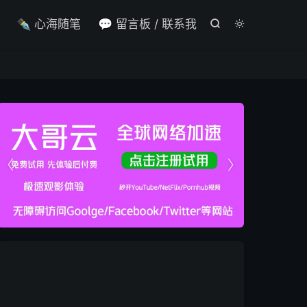

✒️ 心海随笔
💬 留言板 / 联系我



