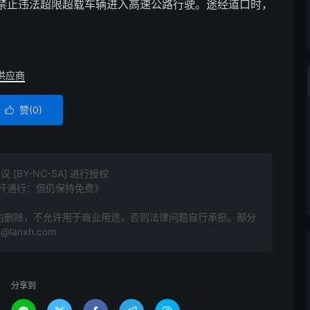
禁止违法超限超载车辆进入高速公路行驶。途经道口时，
供应商
赞(
0
)

BY-NC-SA] 进行授权
落杆通行：但仍保持免费》
内删除，不允许用于商业用途，否则法律问题自行承担。部分
anxh.com
分享到