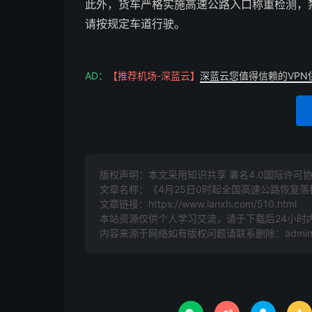
此外，货车严格实施高速公路入口称重检测，
请按规定车道行驶。
AD：
【推荐机场-深蓝云】
深蓝云您值得信赖的VPN
版权声明：本文采用知识共享 署名4.0国际许可协议 [
文章名称：《4月25日0时起全国高速公路恢复
文章链接：
https://www.lanxh.com/510.html
本站资源仅供个人学习交流，请于下载后24小时
内容来源于网络如有版权问题请联系删除：admin@l