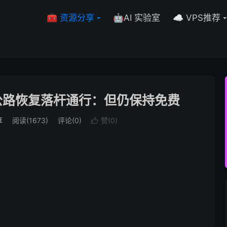
🧰 资源分享
🤖AI 实验室
☁️ VPS推荐
公路恢复落杆通行：但仍保持免费
享
阅读(1673)
评论(0)
赞(
0
)
