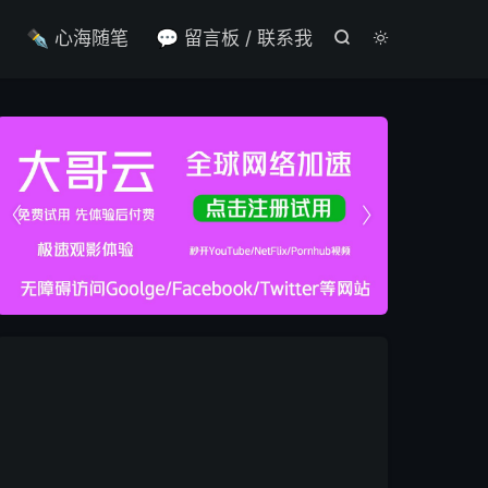

✒️ 心海随笔
💬 留言板 / 联系我



