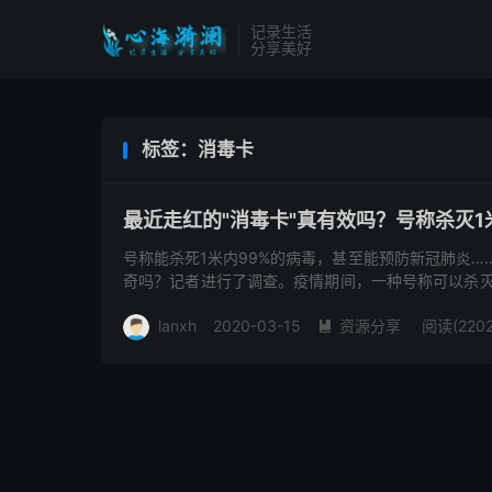
记录生活
分享美好
标签：消毒卡
最近走红的"消毒卡"真有效吗？号称杀灭1
号称能杀死1米内99%的病毒，甚至能预防新冠肺炎…
奇吗？记者进行了调查。疫情期间，一种号称可以杀灭
到一家店，该店铺...
lanxh
2020-03-15
资源分享
阅读(2202
