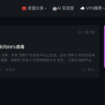
🧰 资源分享
🤖AI 实验室
☁️ VPS推荐
共 1 篇文章
米内99%病毒
…近期，多款“消毒卡”在电商平台上走俏。这些“消毒卡”真的如此神
细菌、病毒的“消毒卡”在网络电商平台“走红”。记者在电商平台找
)
去评论
赞(
1
)
