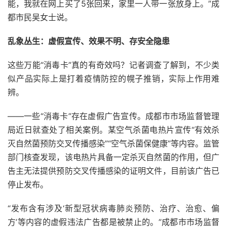
能，我就在网上买了5张回来，家里一人带一张放身上。”成
都市民吴女士说。
乱象丛生：虚假宣传、效果不明、存安全隐患
这些万能“消毒卡”真的有奇效吗？记者调查了解到，不少类
似产品实际上是打着疫情防控的幌子推销，实际上作用难
辨。
——一些“消毒卡”存在虚假广告宣传。成都市市场监督管理
局近日就查处了相关案例。某空气杀菌电热片宣传“有效杀
灭自然菌预防交叉传播感染”“空气杀菌保健康”等内容。监管
部门核查发现，该电热片具备一定杀灭自然菌的作用，但广
告主无法提供预防交叉传播感染的证明文件，目前该广告已
停止发布。
“发布含有涉及‘新型冠状病毒肺炎预防、治疗、治愈、偏
方’等内容的虚假违法广告都是被禁止的。”成都市市场监督