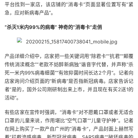
平台找到一家店，该店铺的“消毒卡”页面显著位置写有“紧
急，应对新病毒产品”。
“杀灭1米内99%的病毒” 神奇的“消毒卡”走俏
产品详细介绍中，店家把一些关键词用“除君卡”“抗君”“颠覆
传统消渎概念”“老款不妨醉新病独”谐音字代替，并声称“杀
死一米内99%病毒细菌”“有效抑菌时间长达2个月”。记者向
店家询问介绍页面的“新病毒”是否指新冠病毒。店家告诉记
者“是的，国外公司刚研制出来上市，并且现在有买2送1的
活动”。
有些店家在宣传时强调，“消毒卡”对不愿戴口罩或者无适合
口罩的儿童来说，作用堪比“空气口罩”“儿童守护神”。记者
在网上购买了一款产自广州的“消毒卡”，产品封面上赫然写
着“拦截流感病毒、新型冠状病毒、SARS病毒”“破坏病毒的