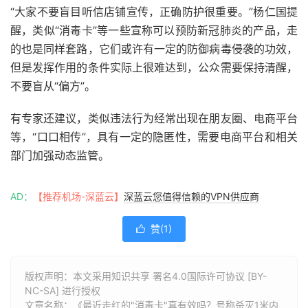
“大家不要盲目听信店铺宣传，正确防护很重要。”杨仁国提
醒，类似“消毒卡”等一些宣称可以预防新冠肺炎的产品，走
的也是同样套路，它们或许有一定的防御病毒侵袭的功效，
但是发挥作用的条件实际上很难达到，公众需要保持清醒，
不要盲从“偏方”。
有专家还建议，类似违法行为经常出现在朋友圈、电商平台
等，“口口相传”，具有一定的隐匿性，需要电商平台和相关
部门加强动态监管。
AD：
【推荐机场-深蓝云】
深蓝云您值得信赖的VPN供应商
赞(
1
)

版权声明：本文采用知识共享 署名4.0国际许可协议 [BY-
NC-SA] 进行授权
文章名称：《最近走红的"消毒卡"真有效吗？号称杀灭1米内