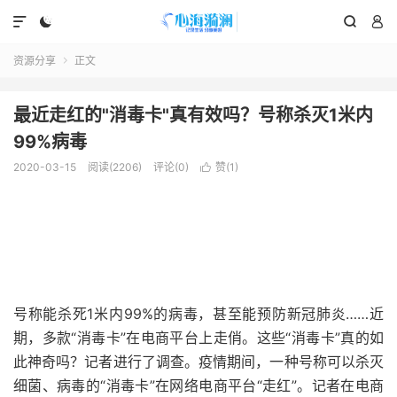




资源分享
正文

最近走红的"消毒卡"真有效吗？号称杀灭1米内
99%病毒
2020-03-15
阅读(2206)
评论(0)
赞(
1
)

号称能杀死1米内99%的病毒，甚至能预防新冠肺炎……近
期，多款“消毒卡”在电商平台上走俏。这些“消毒卡”真的如
此神奇吗？记者进行了调查。疫情期间，一种号称可以杀灭
细菌、病毒的“消毒卡”在网络电商平台“走红”。记者在电商