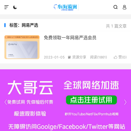




标签：网易严选
共 1 篇文章
免费领取一年网易严选会员
2023-01-05
资源分享
阅读(1861)
赞(
0
)



