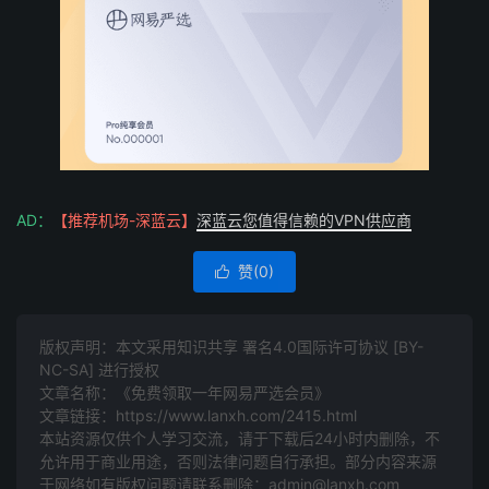
AD：
【推荐机场-深蓝云】
深蓝云您值得信赖的VPN供应商
赞(
0
)

版权声明：本文采用知识共享 署名4.0国际许可协议 [BY-
NC-SA] 进行授权
文章名称：《免费领取一年网易严选会员》
文章链接：
https://www.lanxh.com/2415.html
本站资源仅供个人学习交流，请于下载后24小时内删除，不
允许用于商业用途，否则法律问题自行承担。部分内容来源
于网络如有版权问题请联系删除：admin@lanxh.com