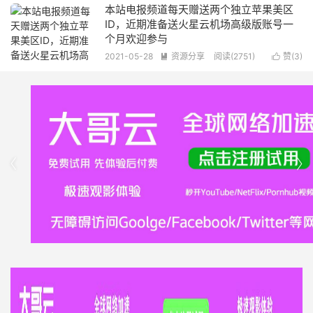
本站电报频道每天赠送两个独立苹果美区
ID，近期准备送火星云机场高级版账号一
个月欢迎参与
2021-05-28
资源分享
阅读(2751)
赞(
3
)



