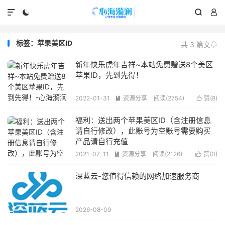




标签：苹果美区ID
共 3 篇文章
新年快乐虎年吉祥~本站免费赠送8个美区
苹果ID，先到先得！
2022-01-31
资源分享
阅读(2754)
赞(
8
)


福利：送出两个苹果美区ID（含注册信息
请自行修改），此账号为空账号需要购买
产品请自行充值
2021-07-11
资源分享
阅读(2126)
赞(
0
)


深蓝云-您值得信赖的网络加速服务商
2026-08-09