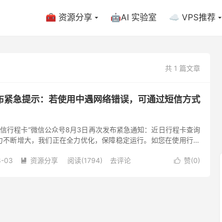
🧰 资源分享
🤖AI 实验室
☁️ VPS推荐
共 1 篇文章
布紧急提示：若使用中遇网络错误，可通过短信方式
通信行程卡”微信公众号8月3日再次发布紧急通知：近日行程卡查询
力不断增大，我们正在全力优化，保障稳定运行。如您在使用行程
序或APP中遇到网络错误等服务不稳定的情况，您仍然可以通过短
8-03
资源分享
阅读(1794)
去评论
赞(
0
)

