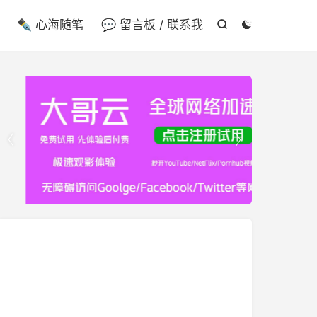

✒️ 心海随笔
💬 留言板 / 联系我



