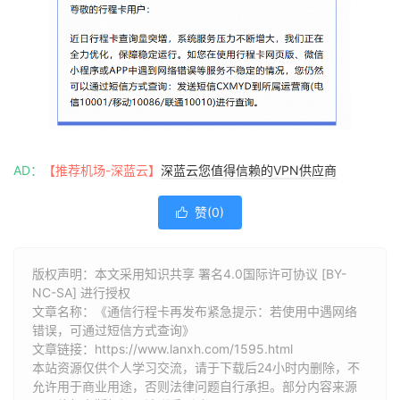
AD：
【推荐机场-深蓝云】
深蓝云您值得信赖的VPN供应商
赞(
0
)

版权声明：本文采用知识共享 署名4.0国际许可协议 [BY-
NC-SA] 进行授权
文章名称：《通信行程卡再发布紧急提示：若使用中遇网络
错误，可通过短信方式查询》
文章链接：
https://www.lanxh.com/1595.html
本站资源仅供个人学习交流，请于下载后24小时内删除，不
允许用于商业用途，否则法律问题自行承担。部分内容来源