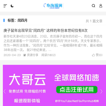




标签：闰四月
共 1 篇文章
庚子鼠年出现罕见“闰四月” 这样的年份本世纪仅有8次
新华社天津4月23日消息，23日，农历庚子鼠年四月初一，而在这个四月
之后还紧跟着一个“闰四月”。两个农历“四月”共计59天。天文专家表示，
作为一种历法现象，“闰四月”比较罕见，一般相隔8年或11年，最长相隔
38年出现一次。 就21世纪来说，...
2020-04-23
资源分享
阅读(1802)
赞(
0
)



