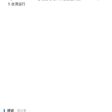
5 丝滑运行
评论
抢沙发