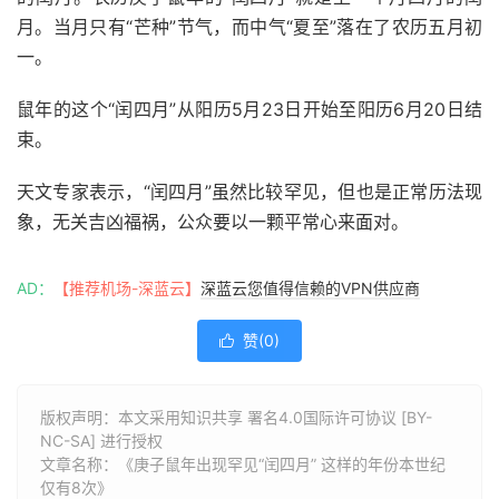
月。当月只有“芒种”节气，而中气“夏至”落在了农历五月初
一。
鼠年的这个“闰四月”从阳历5月23日开始至阳历6月20日结
束。
天文专家表示，“闰四月”虽然比较罕见，但也是正常历法现
象，无关吉凶福祸，公众要以一颗平常心来面对。
AD：
【推荐机场-深蓝云】
深蓝云您值得信赖的VPN供应商
赞(
0
)

版权声明：本文采用知识共享 署名4.0国际许可协议 [BY-
NC-SA] 进行授权
文章名称：《庚子鼠年出现罕见“闰四月” 这样的年份本世纪
仅有8次》