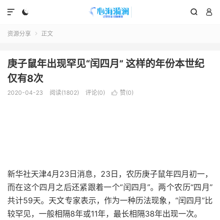




资源分享
正文

庚子鼠年出现罕见“闰四月” 这样的年份本世纪
仅有8次
2020-04-23
阅读(1802)
评论(0)
赞(
0
)

新华社天津4月23日消息，23日，农历庚子鼠年四月初一，
而在这个四月之后还紧跟着一个“闰四月”。两个农历“四月”
共计59天。天文专家表示，作为一种历法现象，“闰四月”比
较罕见，一般相隔8年或11年，最长相隔38年出现一次。