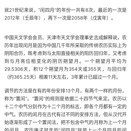
就21世纪来说，“闰四月”的年份一共有8次，最近的一次是
2012年（壬辰年），再下一次是2058年（戊寅年）。
中国天文学会会员、天津市天文学会理事史志成解释说，农
历年出现闰月是因为中国几千年所采取的传统农历实际上为
阴阳合历，既考虑到与太阳直接相关的阳历回归年，又考虑
到与月亮位相变化的阴历朔望月。一个朔望月平均为
29.5306天，积12个朔望月为354天或355天，与回归年
（约365.25天）相差11天左右，3年累计已超过一个月。
调节的方法是在有的年份安排13个月，有两个一样的月份，
称为“置闰”。“置闰”的规则是依据二十四节气来定。农历以
十二个中气分别作为十二个月的标志，即各个月都有一定的
中气。农历的闰月在古代有过不同的安排方法，但从汉代开
始逐渐形成了一个置闰法，把不包含中气的月称为上一个月
的闰月。农历庚子鼠年的“闰四月”就是上一个月四月的闰