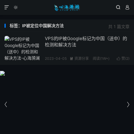




标签：IP被定位中国解决方法
共 1 篇文章
VPS的IP被Google标记为中国（送中）的
检测和解决方法
2023-04-05
资源分享
阅读(1W+)
赞(
2
)



