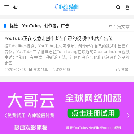




标签：YouTube，创作者，广告
共 1 篇文章
YouTube正在考虑让创作者在自己的视频中出售广告位
据Tubefilter报道，YouTube未来可能允许创作者在自己的视频中出售广
告位。YouTube产品管理总监Tom Leung在最近的Creator Insider视频
中说：“我们正在尝试一种新的方法，让创作者向与他们已经合作的品牌
销售...
2020-02-28
资源分享
阅读(2206)
赞(
0
)



