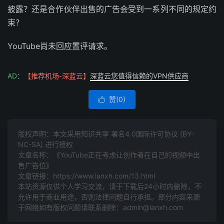
披露？还是合作伙伴出售的广告会受到一系列不同的规定约
束？
YouTube尚未回应置评请求。
AD：
【推荐机场-深蓝云】
深蓝云您值得信赖的VPN供应商
赞(
0
)

版权声明：本文采用知识共享 署名4.0国际许可协议 [BY-
NC-SA] 进行授权
文章名称：《YouTube正在考虑让创作者在自己的视频中出
售广告位》
文章链接：
https://www.lanxh.com/13.html
本站资源仅供个人学习交流，请于下载后24小时内删除，不
允许用于商业用途，否则法律问题自行承担。部分内容来源
于网络如有版权问题请联系删除：admin@lanxh.com