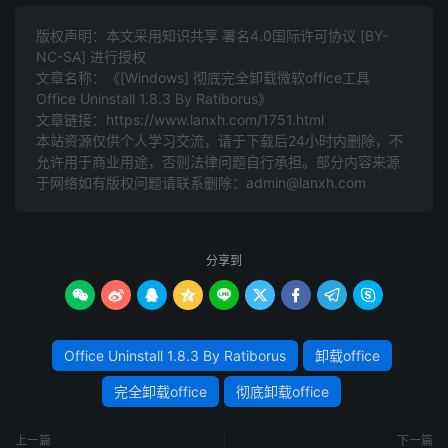
版权声明：本文采用知识共享 署名4.0国际许可协议 [BY-
NC-SA] 进行授权
文章名称：《[Windows] 彻底完全卸载微软office工具
Office Uninstall 1.8.3 By Ratiborus》
文章链接：
https://www.lanxh.com/1751.html
本站资源仅供个人学习交流，请于下载后24小时内删除，不
允许用于商业用途，否则法律问题自行承担。部分内容来源
于网络如有版权问题请联系删除：admin@lanxh.com
分享到









Office Uninstall 1.8.3 By Ratiborus
卸载office
完全卸载office
彻底卸载office
上一篇
下一篇