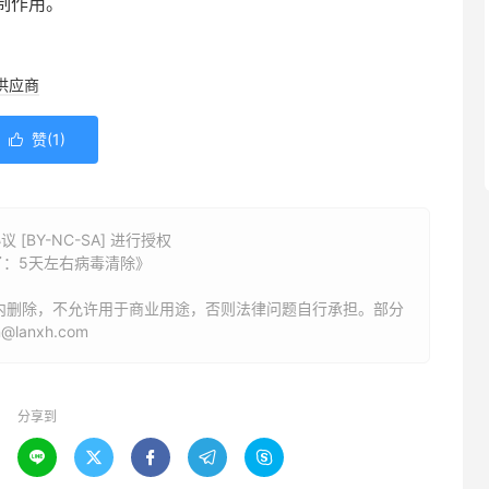
制作用。
供应商
赞(
1
)

BY-NC-SA] 进行授权
：5天左右病毒清除》
内删除，不允许用于商业用途，否则法律问题自行承担。部分
anxh.com
分享到




