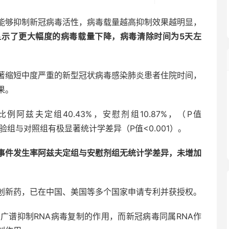
能够抑制新冠病毒活性，病毒载量越高抑制效果越明显，
显示了更大幅度的病毒载量下降，病毒清除时间为5天左
著缩短中度严重的新型冠状病毒感染肺炎患者住院时间，
果。
阿兹夫定组40.43%，安慰剂组10.87%，（P值
验组与对照组有极显著统计学差异（P值<0.001）。
事件发生率阿兹夫定组与安慰剂组无统计学差异，未增加
创新药，已在中国、美国等多个国家申请专利并获授权。
广谱抑制RNA病毒复制的作用，而新冠病毒同属RNA作