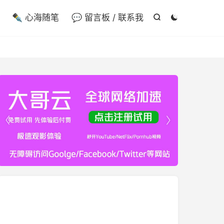

✒️ 心海随笔
💬 留言板 / 联系我



