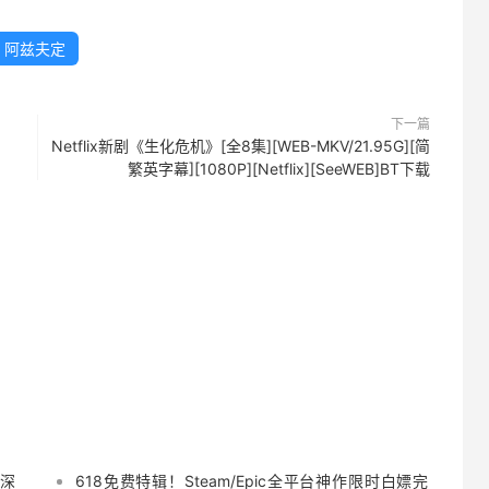
阿兹夫定
下一篇
Netflix新剧《生化危机》[全8集][WEB-MKV/21.95G][简
繁英字幕][1080P][Netflix][SeeWEB]BT下载
 深
618免费特辑！Steam/Epic全平台神作限时白嫖完