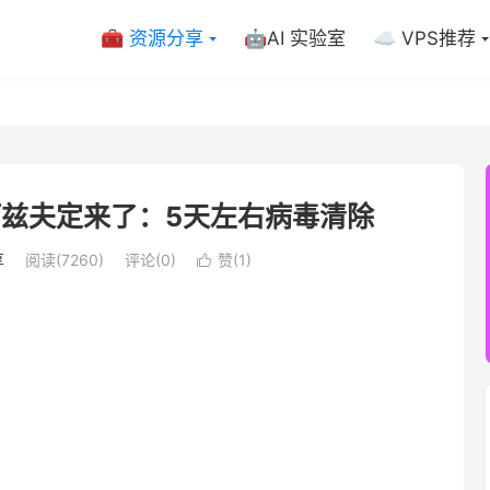
🧰 资源分享
🤖AI 实验室
☁️ VPS推荐
兹夫定来了：5天左右病毒清除
享
阅读(7260)
评论(0)
赞(
1
)
