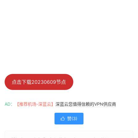
点击下载20230609节点
AD：
【推荐机场-深蓝云】
深蓝云您值得信赖的VPN供应商
赞(
3
)
