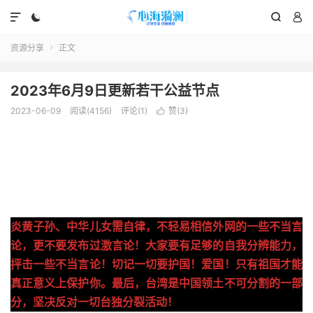




资源分享
正文

2023年6月9日更新若干公益节点
2023-06-09
阅读(4156)
评论(1)
赞(
3
)

炎黄子孙、中华儿女需自律，不轻易相信外网的一些不当言
论，更不要发布过激言论！大家要有足够的自我分辨能力，
抨击一些不当言论！切记一切要护国！爱国！只有祖国才能
真正意义上保护你。最后，台湾是中国领土不可分割的一部
分，坚决反对一切台独分裂活动！