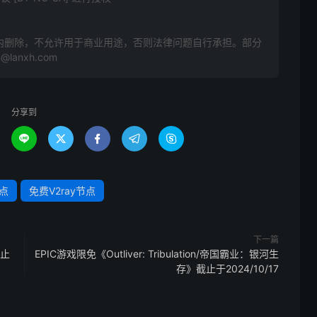
》
内删除，不允许用于商业用途，否则法律问题自行承担。部分
anxh.com
分享到





点
免费V2ray节点
下一篇
截止
EPIC游戏限免《Outliver: Tribulation/帝国霸业：银河生
存》截止于2024/10/17