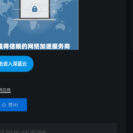
击进入深蓝云
供应商
赞(
4
)

BY-NC-SA] 进行授权