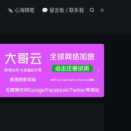

✒️ 心海随笔
💬 留言板 / 联系我



