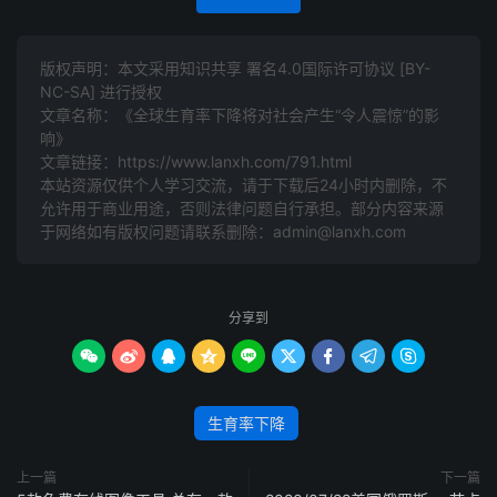
版权声明：本文采用知识共享 署名4.0国际许可协议 [BY-
NC-SA] 进行授权
文章名称：《全球生育率下降将对社会产生“令人震惊”的影
响》
文章链接：
https://www.lanxh.com/791.html
本站资源仅供个人学习交流，请于下载后24小时内删除，不
允许用于商业用途，否则法律问题自行承担。部分内容来源
于网络如有版权问题请联系删除：admin@lanxh.com
分享到









生育率下降
上一篇
下一篇