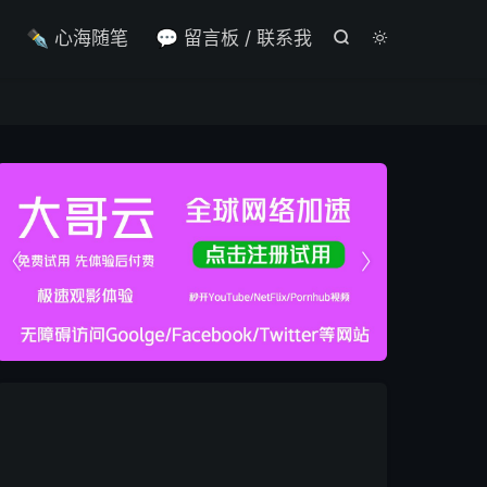

✒️ 心海随笔
💬 留言板 / 联系我



