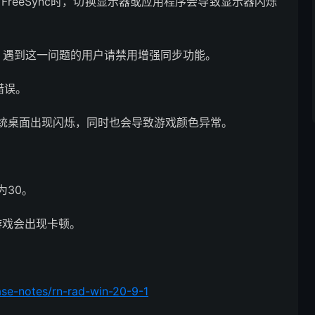
eon FreeSync时，切换显示器或应用程序会导致显示器闪烁
。遇到这一问题的用户请禁用增强同步功能。
错误。
s系统桌面出现闪烁，同时也会导致游戏颜色异常。
为30。
分游戏会出现卡顿。
se-notes/rn-rad-win-20-9-1