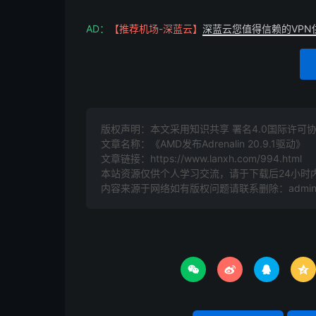
AD：
【推荐机场-深蓝云】
深蓝云您值得信赖的VPN
版权声明：本文采用知识共享 署名4.0国际许可协议 [
文章名称：《AMD发布Adrenalin 20.9.1驱动》
文章链接：
https://www.lanxh.com/994.html
本站资源仅供个人学习交流，请于下载后24小时
内容来源于网络如有版权问题请联系删除：admin@l



