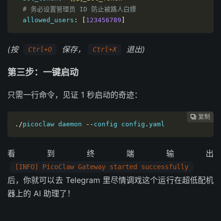
# 务必设置管理员 ID 防止被路人白嫖
  allowed_users
:
[
123456789
]
(按
保存，
退出)
Ctrl+O
Ctrl+X
第三步：一键启动
只需一行命令，见证 1 秒启动的奇迹：
复制
复制
复制



./
picoclaw daemon 
--
config config
.
yaml
看到终端输出
[INFO] PicoClaw Gateway started successfully
后，你就可以去 Telegram 里尽情调戏这个运行在超低配机
器上的 AI 助理了！