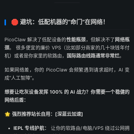
🛑 避坑：低配机器的“命门”在网络！
PicoClaw 解决了低配设备的
性能瓶颈
，但解决不了
网络瓶
颈
。 很多便宜的廉价 VPS（比如部分商家的几十块钱年付
机）或者是你家里的软路由，
国际路由线路通常非常烂
。
如果网络差，你的 PicoClaw 会频繁遇到请求超时，AI 变
成“人工智障”。
想要让吃灰设备发挥 100% 的 AI 战力？你需要一个稳健的
网络后盾：
🌟
强烈推荐站长自用：[深蓝云加速]
IEPL 专线护航：
让你的软路由/电脑/VPS 绕过公网拥