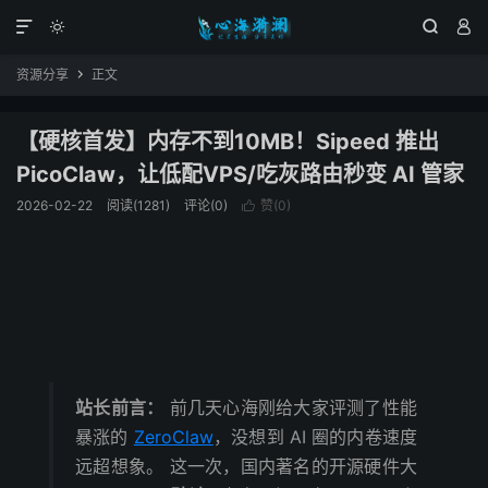




资源分享
正文

【硬核首发】内存不到10MB！Sipeed 推出
PicoClaw，让低配VPS/吃灰路由秒变 AI 管家
2026-02-22
阅读(1281)
评论(0)
赞(
0
)

站长前言：
前几天心海刚给大家评测了性能
暴涨的
ZeroClaw
，没想到 AI 圈的内卷速度
远超想象。 这一次，国内著名的开源硬件大