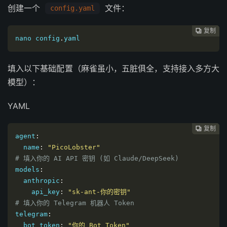
创建一个
文件：
config.yaml
复制
复制
复制
复制
复制





nano config
.
yaml
填入以下基础配置（麻雀虽小，五脏俱全，支持接入多方大
模型）：
YAML
复制
复制
复制
复制




agent
:
  name
:
"PicoLobster"
# 填入你的 AI API 密钥 (如 Claude/DeepSeek)
models
:
  anthropic
:
    api_key
:
"sk-ant-你的密钥"
# 填入你的 Telegram 机器人 Token
telegram
:
  bot_token
:
"你的_Bot_Token"