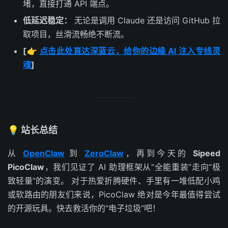
堵，直接打通 API 端点。
低延迟稳定：
无论是调用 Claude 还是访问 GitHub 拉
取项目，丝滑流畅绝不断流。
[👉
点击此处直达深蓝云，给你的边缘 AI 注入专线灵
魂
]
💡 站长总结
从
OpenClaw
到
ZeroClaw
，再到今天的
Sipeed
PicoClaw
，我们见证了 AI 助理框架从“全能重装”走向“极
致轻量”的演变。 对于热爱折腾硬件、手里有一堆低配小鸡
或软路由的朋友们来说，PicoClaw 绝对是今年最值得尝试
的开源玩具。快去救活你的“电子垃圾”吧！