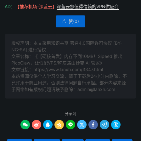
AD：
【推荐机场-深蓝云】
深蓝云您值得信赖的VPN供应商
赞(
0
)

版权声明：本文采用知识共享 署名4.0国际许可协议 [BY-
NC-SA] 进行授权
文章名称：《【硬核首发】内存不到10MB！Sipeed 推出
PicoClaw，让低配VPS/吃灰路由秒变 AI 管家》
文章链接：
https://www.lanxh.com/3347.html
本站资源仅供个人学习交流，请于下载后24小时内删除，不
允许用于商业用途，否则法律问题自行承担。部分内容来源
于网络如有版权问题请联系删除：admin@lanxh.com
分享到








