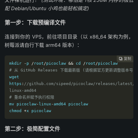
配 Debian/Ubuntu 小鸡也能轻松搞定)
第一步：下载预编译文件
连接到你的 VPS，前往项目目录（以 x86_64 架构为例，
树莓派请自行下载 arm64 版本）：
复制
复制
复制
复制
复制
复制






mkdir 
-
p 
/
root
/
picoclaw 
&&
 cd 
/
root
/
# 从 GitHub Releases 下载最新版 (请根据官方更新调整版本号)
wget 
https
:
//github.com/sipeed/picoclaw/releases/latest/d
linux-amd64
# 重命名并赋予执行权限
mv picoclaw
-
linux
-
amd64 picoclaw

chmod 
+
x picoclaw
第二步：极简配置文件