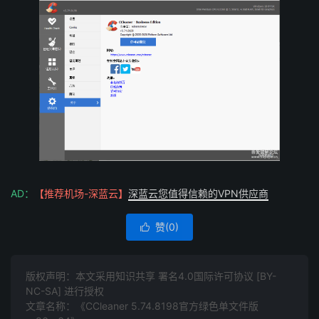
AD：
【推荐机场-深蓝云】
深蓝云您值得信赖的VPN供应商
赞(
0
)

版权声明：本文采用知识共享 署名4.0国际许可协议 [BY-
NC-SA] 进行授权
文章名称：《CCleaner 5.74.8198官方绿色单文件版