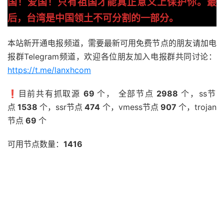
国！爱国！只有祖国才能真正意义上保护你。最
后，台湾是中国领土不可分割的一部分。
本站新开通电报频道，需要最新可用免费节点的朋友请加电
报群Telegram频道，欢迎各位朋友加入电报群共同讨论：
https://t.me/lanxhcom
❗️目前共有抓取源
69
个， 全部节点
2988
个，ss节
点
1538
个，ssr节点
474
个，vmess节点
907
个，trojan
节点
69
个
可用节点数量：
1416