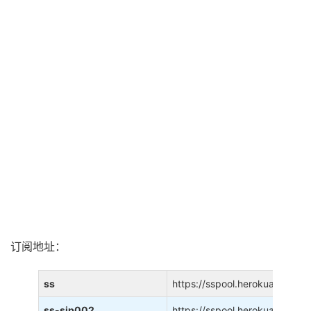
订阅地址：
ss
https://sspool.herokuapp.com
ss-sip002
https://sspool.herokuapp.com