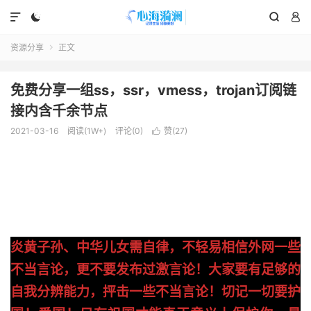




资源分享
正文

免费分享一组ss，ssr，vmess，trojan订阅链
接内含千余节点
2021-03-16
阅读(1W+)
评论(0)
赞(
27
)

炎黄子孙、中华儿女需自律，不轻易相信外网一些
不当言论，更不要发布过激言论！大家要有足够的
自我分辨能力，抨击一些不当言论！切记一切要护