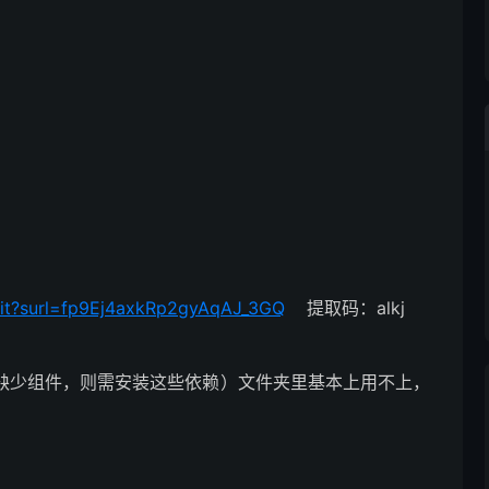
init?surl=fp9Ej4axkRp2gyAqAJ_3GQ
提取码：alkj
如缺少组件，则需安装这些依赖）文件夹里基本上用不上，