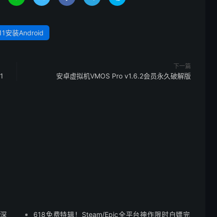
11安装Android
下一篇
1
安卓虚拟机VMOS Pro v1.6.2会员永久破解版
 深
618免费特辑！Steam/Epic全平台神作限时白嫖完