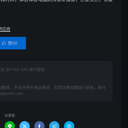
供应商
赞(
0
)

BY-NC-SA] 进行授权
》
内删除，不允许用于商业用途，否则法律问题自行承担。部分
anxh.com
分享到




