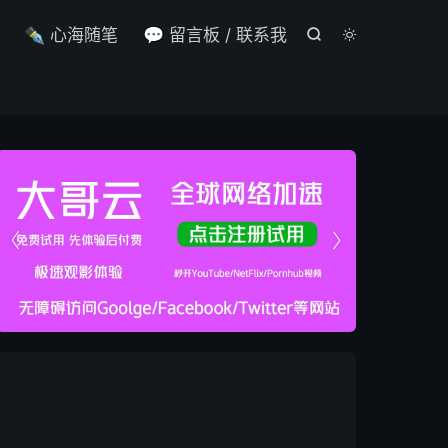

✒️ 心海随笔
💬 留言板 / 联系我



