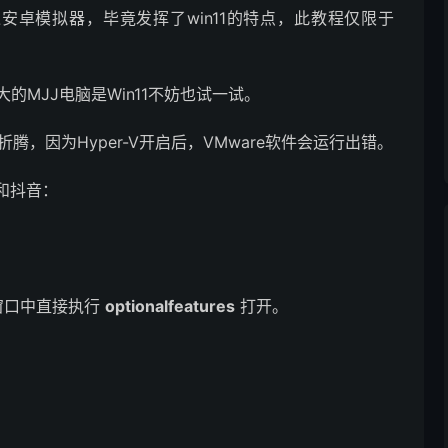
过安卓模拟器，毕竟发挥了win11的特点，此教程仅限于
的MJJ电脑是Win11不妨也试一试。
腾，因为Hyper-V开启后，VMware软件会运行出错。
和抖音：
」窗口中直接执行
optionalfeatures
打开。