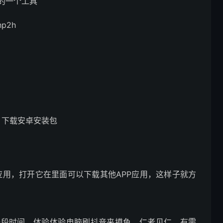
p的一个工具
hp2h
om/，下载安卓安装包
的应用，打开它在里面可以下载其他APP应用，这样子就方
了一段时间，体验体验电脑刷抖音来摸鱼，仁者见仁，有需