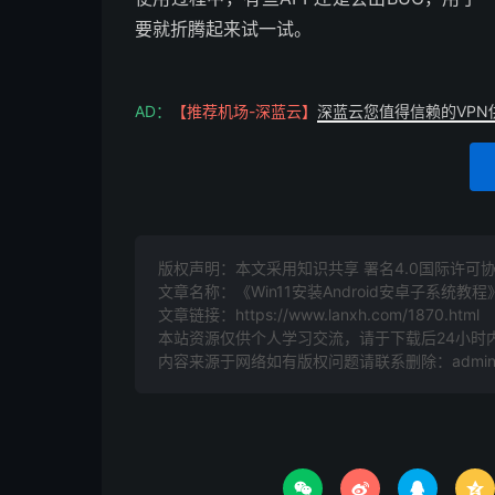
要就折腾起来试一试。
AD：
【推荐机场-深蓝云】
深蓝云您值得信赖的VPN
版权声明：本文采用知识共享 署名4.0国际许可协议 [
文章名称：《Win11安装Android安卓子系统教程
文章链接：
https://www.lanxh.com/1870.html
本站资源仅供个人学习交流，请于下载后24小时
内容来源于网络如有版权问题请联系删除：admin@l



