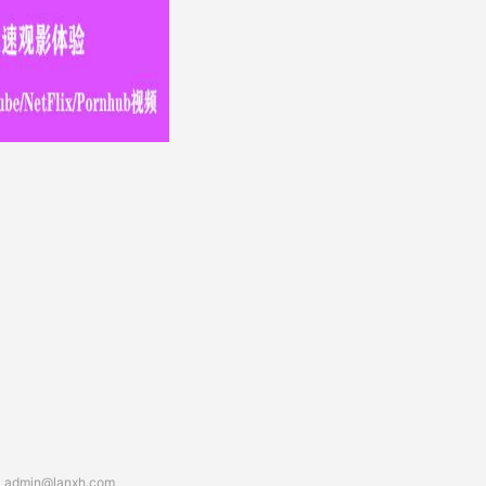
：
admin@lanxh.com