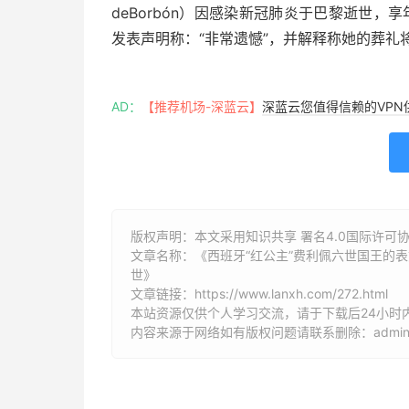
deBorbón）因感染新冠肺炎于巴黎逝世，
发表声明称：“非常遗憾”，并解释称她的葬礼
AD：
【推荐机场-深蓝云】
深蓝云您值得信赖的VPN
版权声明：本文采用知识共享 署名4.0国际许可协议 [
文章名称：《西班牙“红公主”费利佩六世国王的表姐玛丽亚
世》
文章链接：
https://www.lanxh.com/272.html
本站资源仅供个人学习交流，请于下载后24小时
内容来源于网络如有版权问题请联系删除：admin@l