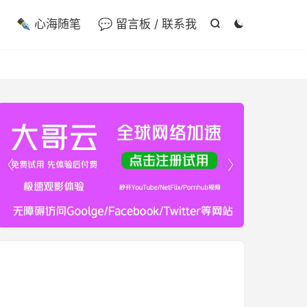

✒️ 心海随笔
💬 留言板 / 联系我



