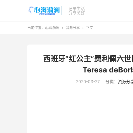
记录生活
分享美好
当前位置：
心海漪澜
资源分享
正文


西班牙“红公主”费利佩六世
Teresa de
2020-03-27
分类：
资源分