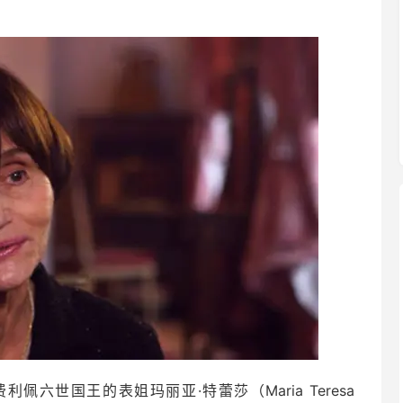
佩六世国王的表姐玛丽亚·特蕾莎（Maria Teresa