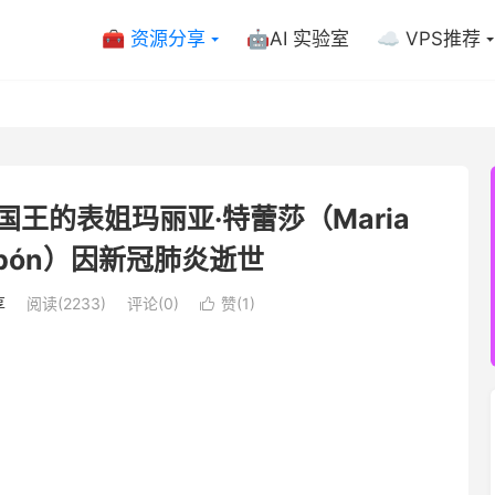
🧰 资源分享
🤖AI 实验室
☁️ VPS推荐
国王的表姐玛丽亚·特蕾莎（Maria
Borbón）因新冠肺炎逝世
享
阅读(2233)
评论(0)
赞(
1
)
