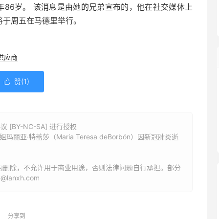
享年86岁。 该消息是由她的兄弟宣布的，他在社交媒体上
将于周五在马德里举行。
供应商
赞(
1
)

BY-NC-SA] 进行授权
·特蕾莎（Maria Teresa deBorbón）因新冠肺炎逝
内删除，不允许用于商业用途，否则法律问题自行承担。部分
anxh.com
分享到