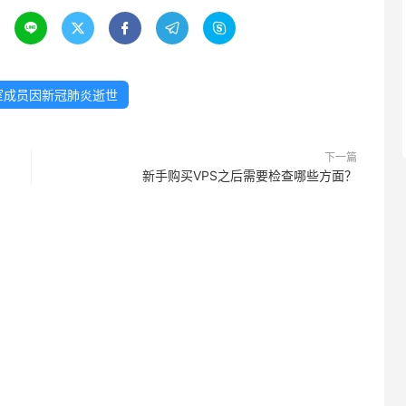





室成员因新冠肺炎逝世
下一篇
新手购买VPS之后需要检查哪些方面？