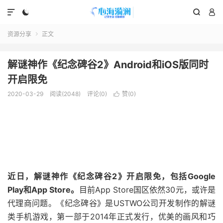




资源分享
正文

解谜神作《纪念碑谷2》Android和iOS版同时
开启限免
2020-03-29
阅读(2048)
评论(0)
赞(
0
)

近日，解谜神作《纪念碑谷2》开启限免，包括Google
Play和App Store。
目前App Store国区依然30元，或许是
代理商问题。《纪念碑谷》是USTWO公司开发制作的解谜
类手机游戏，第一部于2014年正式发行，优美的画风和巧