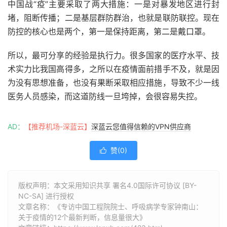
中国战“疫”主要采取了两大措施：一是对暴发地区进行封
堵，阻断传播；二是基层群防群治，也就是联防联控。现在
防控的核心也是两个，第一是保持距离，第二是戴口罩。
所以，最可分享的经验是执行力。很多国家的医疗水平、技
术实力比我国高得多，之所以在疫情面前措手不及，就是因
为没有思想准备，也没有果断采取相应措施，导致不少一线
医务人员感染，而这道防线一旦垮掉，会很容易失控。
AD：
【推荐机场-深蓝云】
深蓝云您值得信赖的VPN供应商
赞(
0
)

版权声明：本文采用知识共享 署名4.0国际许可协议 [BY-
NC-SA] 进行授权
文章名称：《专访中国工程院院士、呼吸病学专家钟南山：
关于疫情的12个最新判断，信息量很大》