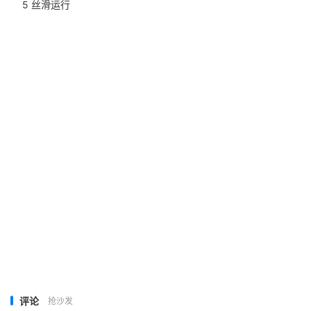
5 丝滑运行
评论
抢沙发