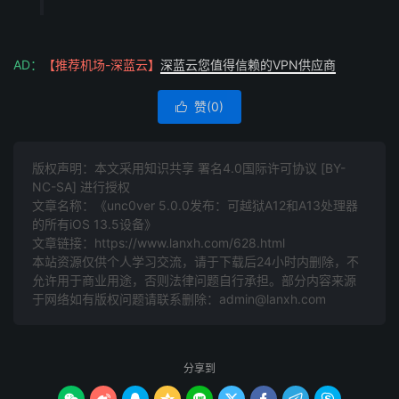
AD：
【推荐机场-深蓝云】
深蓝云您值得信赖的VPN供应商
赞(
0
)

版权声明：本文采用知识共享 署名4.0国际许可协议 [BY-
NC-SA] 进行授权
文章名称：《unc0ver 5.0.0发布：可越狱A12和A13处理器
的所有iOS 13.5设备》
文章链接：
https://www.lanxh.com/628.html
本站资源仅供个人学习交流，请于下载后24小时内删除，不
允许用于商业用途，否则法律问题自行承担。部分内容来源
于网络如有版权问题请联系删除：admin@lanxh.com
分享到