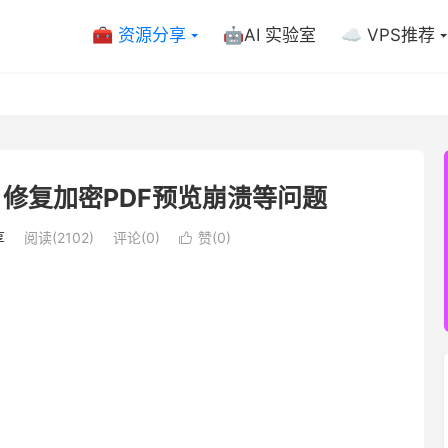
🧰 资源分享
🤖AI 实验室
☁️ VPS推荐
发布 修复加密PDF预览崩溃等问题
享
阅读(2102)
评论(0)
赞(
0
)
