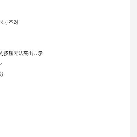
尺寸不对
的按钮无法突出显示
步
分