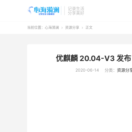
记录生活
分享美好
当前位置：
心海漪澜
资源分享
正文


优麒麟 20.04-V3 
2020-06-14
分类：
资源分