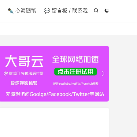

✒️ 心海随笔
💬 留言板 / 联系我



