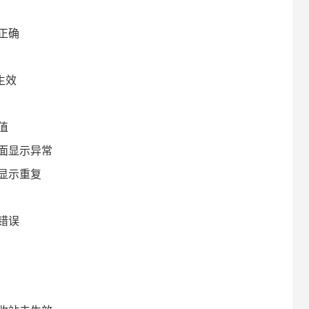
正确
生效
值
面显示异常
显示重复
错误