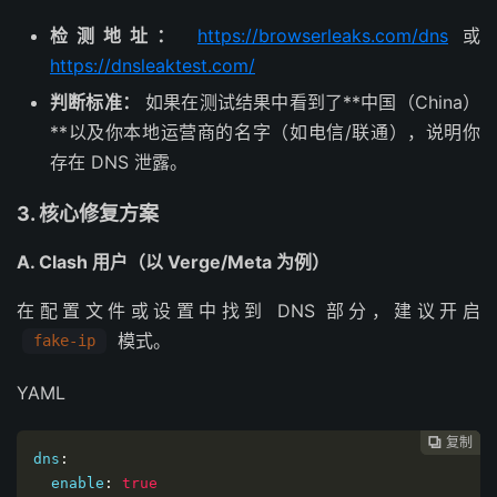
检测地址：
https://browserleaks.com/dns
或
https://dnsleaktest.com/
判断标准：
如果在测试结果中看到了**中国（China）
**以及你本地运营商的名字（如电信/联通），说明你
存在 DNS 泄露。
3. 核心修复方案
A. Clash 用户（以 Verge/Meta 为例）
在配置文件或设置中找到 DNS 部分，建议开启
模式。
fake-ip
YAML
复制
复制
复制



dns
:
  enable
:
true