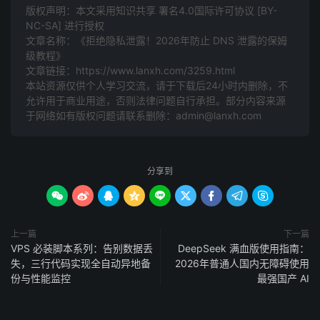
版权声明：本文采用知识共享 署名4.0国际许可协议 [BY-
NC-SA] 进行授权
文章名称：《拒绝隐私泄露！2026年防止 DNS 泄露的保姆
级教程》
文章链接：
https://www.lanxh.com/3259.html
本站资源仅供个人学习交流，请于下载后24小时内删除，不
允许用于商业用途，否则法律问题自行承担。部分内容来源
于网络如有版权问题请联系删除：admin@lanxh.com
分享到









上一篇
下一篇
VPS 必装脚本系列：告别数据丢
DeepSeek 满血版使用指南：
失，三行代码实现全自动异地备
2026年普通人国内无障碍使用
份与性能监控
最强国产 AI